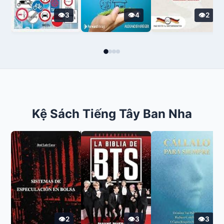
3
4
2
Kệ Sách Tiếng Tây Ban Nha
2
3
3